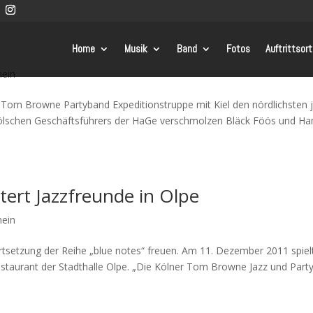
Home
Musik
Band
Fotos
Auftrittsor
mein
 Tom Browne Partyband Expeditionstruppe mit Kiel den nördlichsten 
kölschen Geschäftsführers der HaGe verschmolzen Bläck Föös und Ha
tert Jazzfreunde in Olpe
mein
ortsetzung der Reihe „blue notes“ freuen. Am 11. Dezember 2011 spiel
taurant der Stadthalle Olpe. „Die Kölner Tom Browne Jazz und Part