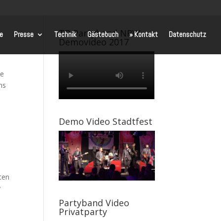
TB Partyband NRW
te
Presse
Technik
Gästebuch
» Kontakt
Datenschutz
Demovideo 2017
je
ns
Demo Video Stadtfest
ten
y
Partyband Video
Privatparty