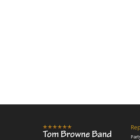
Rep
Part