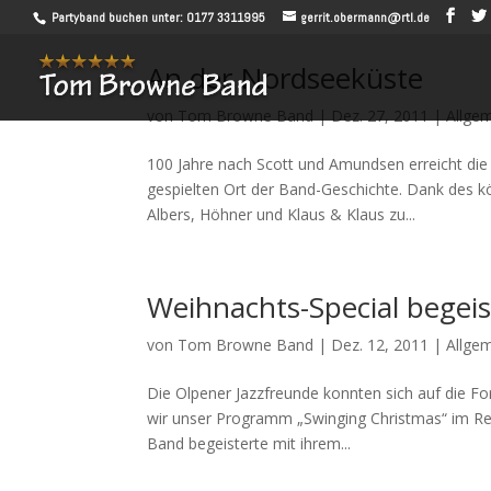
Partyband buchen unter: 0177 3311995
gerrit.obermann@rtl.de
An der Nordseeküste
von
Tom Browne Band
|
Dez. 27, 2011
|
Allge
100 Jahre nach Scott und Amundsen erreicht die
gespielten Ort der Band-Geschichte. Dank des 
Albers, Höhner und Klaus & Klaus zu...
Weihnachts-Special begeis
von
Tom Browne Band
|
Dez. 12, 2011
|
Allge
Die Olpener Jazzfreunde konnten sich auf die F
wir unser Programm „Swinging Christmas“ im Res
Band begeisterte mit ihrem...