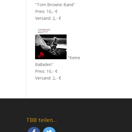
"Tom Browne Band"
Preis: 10,- €
Versand: 2,- €
"Keine
Balladen"
Preis: 10,- €
Versand: 2,- €
TBB teilen…