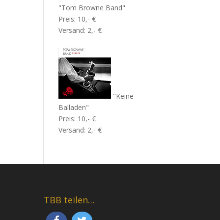
"Tom Browne Band"
Preis: 10,- €
Versand: 2,- €
"Keine
Balladen"
Preis: 10,- €
Versand: 2,- €
TBB teilen…