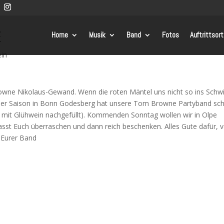
E
Home
Musik
Band
Fotos
Auftrittsor
ein
wne Nikolaus-Gewand. Wenn die roten Mäntel uns nicht so ins Schw
der Saison in Bonn Godesberg hat unsere Tom Browne Partyband sc
h mit Glühwein nachgefüllt). Kommenden Sonntag wollen wir in Olpe
asst Euch überraschen und dann reich beschenken. Alles G
ute dafür, 
Eurer Band