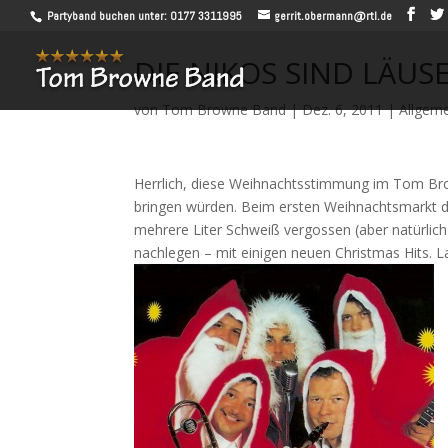
Partyband buchen unter: 0177 3311995
gerrit.obermann@rtl.de
DIE NIKOS SIND LÄUS
von
Tom Browne Band
|
Dez. 6, 2011
|
Allgem
Herrlich, diese Weihnachtsstimmung im Tom Bro
bringen würden. Beim ersten Weihnachtsmarkt 
mehrere Liter Schweiß vergossen (aber natürlic
nachlegen – mit einigen neuen Christmas Hits. L