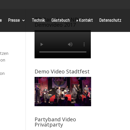
TB Partyband NRW
te
Presse
Technik
Gästebuch
» Kontakt
Datenschutz
Demovideo 2017
itzen
hon
Demo Video Stadtfest
von
Partyband Video
Privatparty