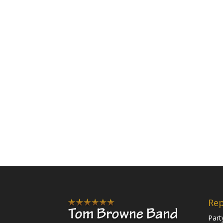
Rep
Part