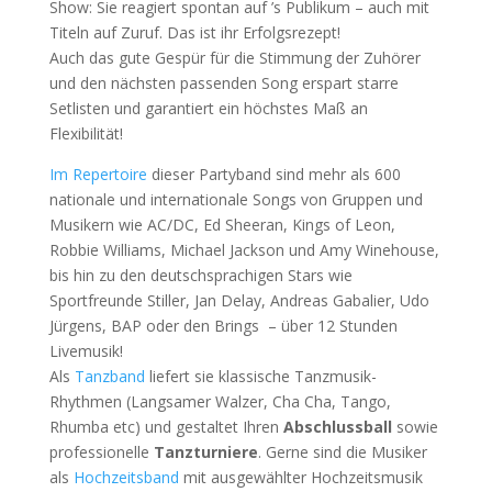
Show: Sie reagiert spontan auf ’s Publikum – auch mit
Titeln auf Zuruf. Das ist ihr Erfolgsrezept!
Auch das gute Gespür für die Stimmung der Zuhörer
und den nächsten passenden Song erspart starre
Setlisten und garantiert ein höchstes Maß an
Flexibilität!
Im Repertoire
dieser Partyband sind mehr als 600
nationale und internationale Songs von Gruppen und
Musikern wie AC/DC, Ed Sheeran, Kings of Leon,
Robbie Williams, Michael Jackson und Amy Winehouse,
bis hin zu den deutschsprachigen Stars wie
Sportfreunde Stiller, Jan Delay, Andreas Gabalier, Udo
Jürgens, BAP oder den Brings – über 12 Stunden
Livemusik!
Als
Tanzband
liefert sie klassische Tanzmusik-
Rhythmen (Langsamer Walzer, Cha Cha, Tango,
Rhumba etc) und gestaltet Ihren
Abschlussball
sowie
professionelle
Tanzturniere
. Gerne sind die Musiker
als
Hochzeitsband
mit ausgewählter Hochzeitsmusik