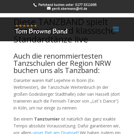
Partyband buchen unter: 0177 3311995
gerrit.obermann@rtl.de
Diese TANZBAND spielt
Tanzmusik und klassische
Standardtänze live
Auch die renommiertesten
Tanzschulen der Region NRW
buchen uns als Tanzband:
Darunter waren Ralf Lepehne in Bonn (Ex-
Weltmeister), die Tanzschule Wertenbruch (in der
großen Godesberger Stadthalle) oder van Hasselt (dort
trainieren auch die Fernseh-Tänzer von „Let`s Dance“)
in Köln, um nur einige zu nennen.
Bei einem
Tanzturnier
ist natürlich das ganz exakte
Tempo absolute Voraussetzung. Dafür garantieren wir,
vor allem
unser Piet am Drumset
! Wir haben zudem ein