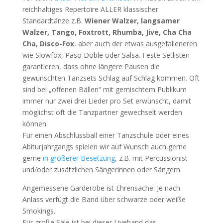
reichhaltiges Repertoire ALLER klassischer
Standardtänze z.B.
Wiener Walzer, langsamer
Walzer, Tango, Foxtrott, Rhumba, Jive, Cha Cha
Cha, Disco-Fox
, aber auch der etwas ausgefalleneren
wie Slowfox, Paso Doble oder Salsa. Feste Setlisten
garantieren, dass ohne längere Pausen die
gewünschten Tanzsets Schlag auf Schlag kommen. Oft
sind bei „offenen Bällen“ mit gemischtem Publikum
immer nur zwei drei Lieder pro Set erwünscht, damit
möglichst oft die Tanzpartner gewechselt werden
können.
Für einen Abschlussball einer Tanzschule oder eines
Abiturjahrgangs spielen wir auf Wunsch auch gerne
gerne
in größerer Besetzung
, z.B. mit Percussionist
und/oder zusätzlichen Sängerinnen oder Sängern.
Angemessene Garderobe ist Ehrensache: Je nach
Anlass verfügt die Band über schwarze oder weiße
Smokings.
Für große Säle ist bei dieser Liveband das