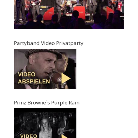
Partyband Video Privatparty
Prinz Browne´s Purple Rain