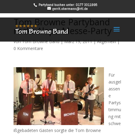
Partyband buchen unter: 0177 3311995
gerrit.obermann@rtl.de
Tom Browne Partyband
rockt Alape Messe-Party
von
Tom Browne Band
|
März 19, 2011
|
Allgemein
|
0 Kommentare
Für
ausgel
assen
e
Partys
timmu
ng mit
schwe
ißgebadeten Gästen sorgte die Tom Browne