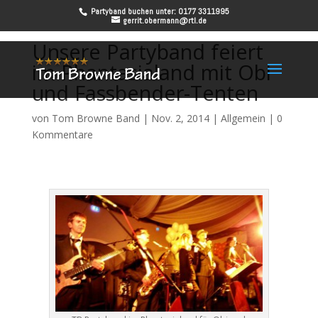
Partyband buchen unter: 0177 3311995
gerrit.obermann@rtl.de
Unsere Partyband feiert
im Phantasialand mit Obi
und Fassbender-Tenten
von
Tom Browne Band
|
Nov. 2, 2014
|
Allgemein
|
0
Kommentare