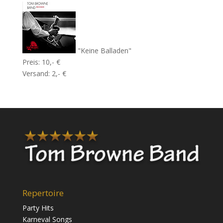
"Keine Balladen"
Preis: 10,- €
Versand: 2,- €
Repertoire
Party Hits
Karneval Songs