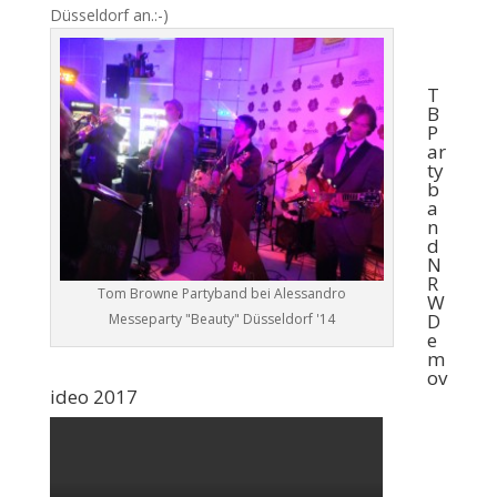
Düsseldorf an.:-)
T
B
P
ar
ty
b
a
n
d
N
R
Tom Browne Partyband bei Alessandro
W
D
Messeparty "Beauty" Düsseldorf '14
e
m
ov
ideo 2017