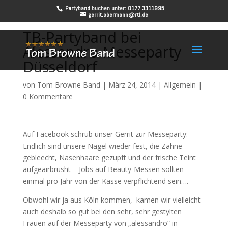
Partyband buchen unter: 0177 3311995
gerrit.obermann@rtl.de
TB-Partyband bei
Alessandro Messeparty
Düsseldorf
von
Tom Browne Band
|
März 24, 2014
|
Allgemein
|
0 Kommentare
Auf Facebook schrub unser Gerrit zur Messeparty:
Endlich sind unsere Nägel wieder fest, die Zähne
gebleecht, Nasenhaare gezupft und der frische Teint
aufgeairbrusht – Jobs auf Beauty-Messen sollten
einmal pro Jahr von der Kasse verpflichtend sein….
Obwohl wir ja aus Köln kommen, kamen wir vielleicht
auch deshalb so gut bei den sehr, sehr gestylten
Frauen auf der Messeparty von „alessandro“ in