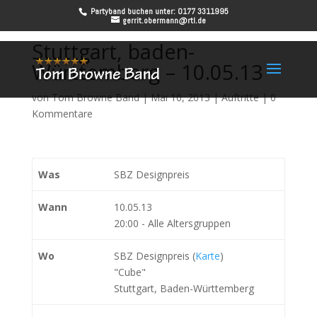
Partyband buchen unter: 0177 3311995
gerrit.obermann@rtl.de
Stuttgart, baden-
Württemberg – 10.05.13
von
Tom Browne Band
|
Mai 10, 2013
|
Auftritte
|
0
Kommentare
Was
SBZ Designpreis
Wann
10.05.13
20:00
-
Alle Altersgruppen
Wo
SBZ Designpreis (
Karte
)
"Cube"
Stuttgart, Baden-Württemberg