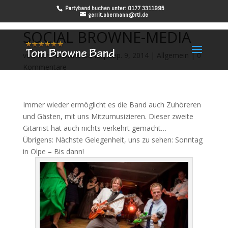
Partyband buchen unter: 0177 3311995
gerrit.obermann@rtl.de
SOCIAL BROWNE-MEDIA
von
Tom Browne Band
|
Sep. 9, 2014
|
Allgemein
|
0
Kommentare
Immer wieder ermöglicht es die Band auch Zuhöreren
und Gästen, mit uns Mitzumusizieren. Dieser zweite
Gitarrist hat auch nichts verkehrt gemacht…
Übrigens: Nächste Gelegenheit, uns zu sehen: Sonntag
in Olpe – Bis dann!