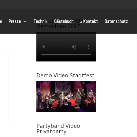
TB Partyband NRW
te
Presse
Technik
Gästebuch
» Kontakt
Datenschutz
Demovideo 2017
Demo Video Stadtfest
Partyband Video
Privatparty