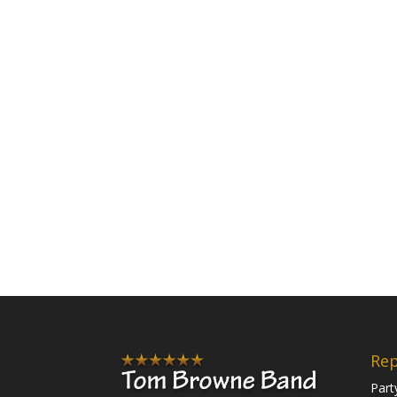
Rep
Part