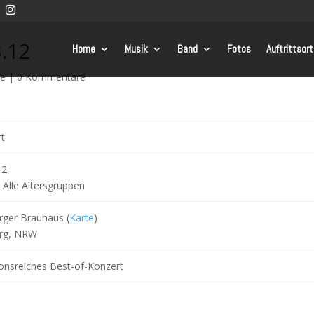
.12
Home
Musik
Band
Fotos
Auftrittsor
te
|
0 Kommentare
t
12
Alle Altersgruppen
rger Brauhaus (
Karte
)
urg, NRW
ionsreiches Best-of-Konzert