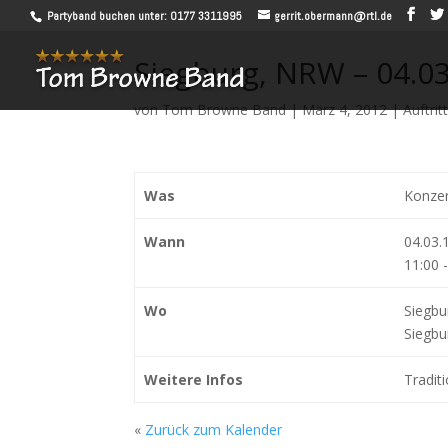
Partyband buchen unter: 0177 3311995
gerrit.obermann@rtl.de
Siegburg, NRW – 04.03
von
Tom Browne Band
|
März 4, 2012
|
Auftrit
Was
Konzer
Wann
04.03.
11:00
-
Wo
Siegbu
Siegb
Weitere Infos
Tradit
«
Zurück zum Kalender