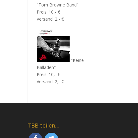
"Tom Browne Band"
Preis: 10,- €
Versand: 2,- €
"Keine
Balladen"
Preis: 10,- €
Versand: 2,- €
TBB teilen…