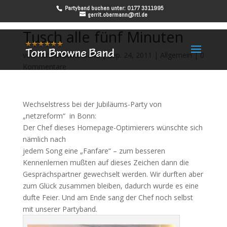
Partyband buchen unter: 0177 3311995
gerrit.obermann@rtl.de
Tusch alle fünf Minuten
von
Tom Browne Band
|
Sep. 24, 2011
|
Allgemein
|
0
Kommentare
Wechselstress bei der Jubiläums-Party von
„netzreform“ in Bonn:
Der Chef dieses Homepage-Optimierers wünschte sich
nämlich nach
jedem Song eine „Fanfare“ – zum besseren
Kennenlernen mußten auf dieses Zeichen dann die
Gesprächspartner gewechselt werden. Wir durften aber
zum Glück zusammen bleiben, dadurch wurde es eine
dufte Feier. Und am Ende sang der Chef noch selbst
mit unserer Partyband.