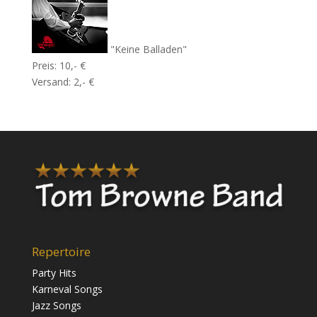
"Keine Balladen"
Preis: 10,- €
Versand: 2,- €
Repertoire
Party Hits
Karneval Songs
Jazz Songs