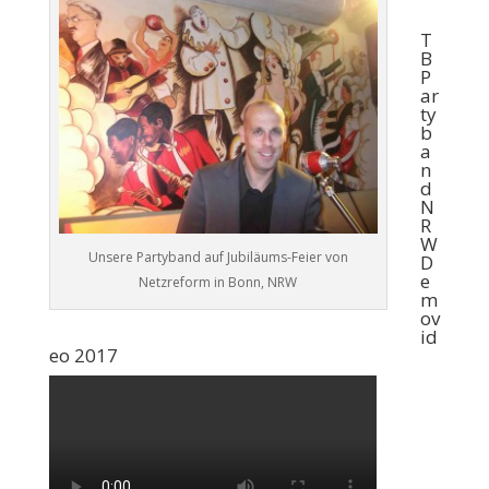
T
B
P
ar
ty
b
a
n
d
N
R
W
Unsere Partyband auf Jubiläums-Feier von
D
e
Netzreform in Bonn, NRW
m
ov
id
eo 2017