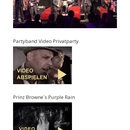
Partyband Video Privatparty
Prinz Browne´s Purple Rain