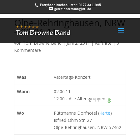
Partyband buchen unter: 0177 3311995
gerrit.obermann@rtl.de
Olpe-Rehringhausen, NRW
– 02.06.11
von
Tom Browne Band
|
Juni 2, 2011
|
Auftritte
|
0
Kommentare
Was
Vatertags-Konzert
Wann
02.06.11
12:00
-
Alle Altersgruppen
Wo
Püttmanns Dorfhotel (
Karte
)
Isfried-Ohm Str. 27
Olpe-Rehringhausen, NRW 57462