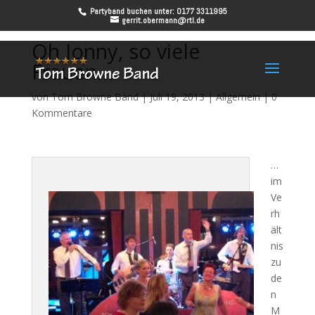
Partyband buchen unter: 0177 3311995
gerrit.obermann@rtl.de
Oh Jonny, so viele
Frauen…
von
Tom Browne Band
|
Juli 19, 2013
|
Allgemein
|
0
Kommentare
…
im
Ve
rh
ält
nis
zu
de
n
M