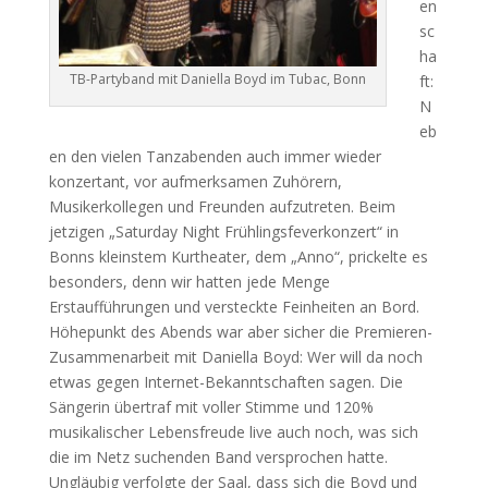
en
sc
ha
TB-Partyband mit Daniella Boyd im Tubac, Bonn
ft:
N
eb
en den vielen Tanzabenden auch immer wieder
konzertant, vor aufmerksamen Zuhörern,
Musikerkollegen und Freunden aufzutreten. Beim
jetzigen „Saturday Night Frühlingsfeverkonzert“ in
Bonns kleinstem Kurtheater, dem „Anno“, prickelte es
besonders, denn wir hatten jede Menge
Erstaufführungen und versteckte Feinheiten an Bord.
Höhepunkt des Abends war aber sicher die Premieren-
Zusammenarbeit mit Daniella Boyd: Wer will da noch
etwas gegen Internet-Bekanntschaften sagen. Die
Sängerin übertraf mit voller Stimme und 120%
musikalischer Lebensfreude live auch noch, was sich
die im Netz suchenden Band versprochen hatte.
Ungläubig verfolgte der Saal, dass sich die Boyd und