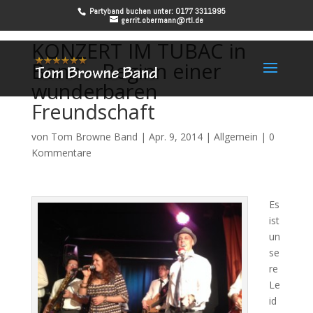
Partyband buchen unter: 0177 3311995
gerrit.obermann@rtl.de
KONZERT IM TUBAC in
Bonn – Beginn einer
wunderbaren
Freundschaft
von
Tom Browne Band
|
Apr. 9, 2014
|
Allgemein
|
0
Kommentare
Es
ist
un
se
re
Le
id