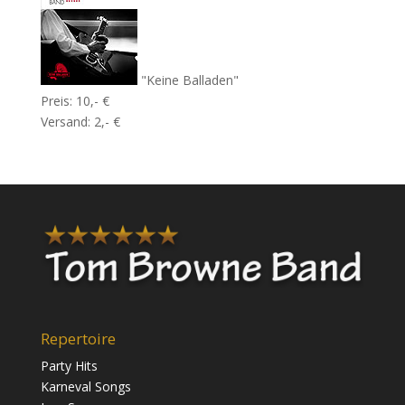
"Keine Balladen"
Preis: 10,- €
Versand: 2,- €
Repertoire
Party Hits
Karneval Songs