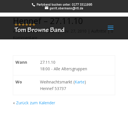
Partyband buchen unter: 0177 3311995
gerrit.obermann@rtl.de
Hennef – 27.11.10
von
Tom Browne Band
|
Nov. 27, 2010
|
Auftritte
|
0
Kommentare
Wann
27.11.10
18:00
-
Alle Altersgruppen
Wo
Weihnachtsmarkt (
Karte
)
Hennef 53737
«
Zurück zum Kalender