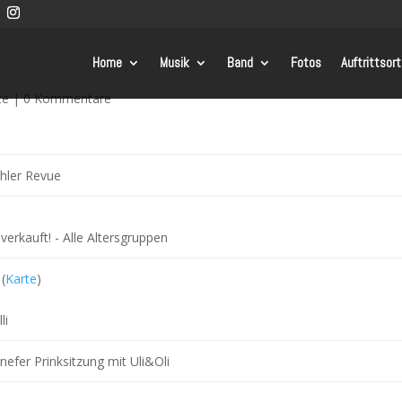
Home
Musik
Band
Fotos
Auftrittsor
te
|
0 Kommentare
hler Revue
verkauft!
-
Alle Altersgruppen
(
Karte
)
li
efer Prinksitzung mit Uli&Oli