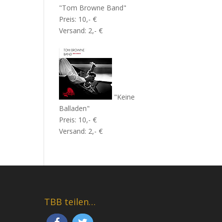
"Tom Browne Band"
Preis: 10,- €
Versand: 2,- €
"Keine
Balladen"
Preis: 10,- €
Versand: 2,- €
TBB teilen…