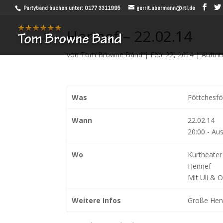
Partyband buchen unter: 0177 3311995
gerrit.obermann@rtl.de
Hennef – 22.02.14
von
Tom Browne Band
|
Feb. 22, 2014
|
Auftrit
Was
Föttchesfö
Wann
22.02.14
20:00
-
Aus
Wo
Kurtheater 
Hennef
Mit Uli & Ol
Weitere Infos
Große Henn