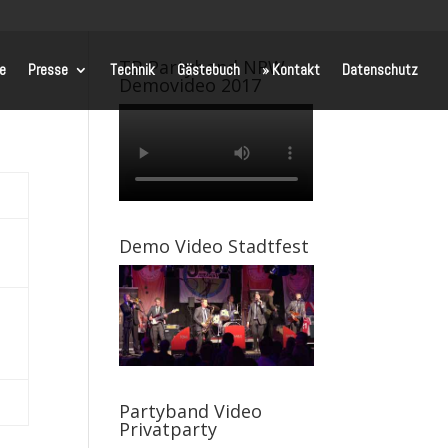
TB Partyband NRW
te
Presse
Technik
Gästebuch
» Kontakt
Datenschutz
Demovideo 2017
Demo Video Stadtfest
Partyband Video
Privatparty