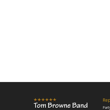
Rep
Part