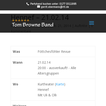
Partyband buchen unter: 0177 3311995
gerrit.obermann@rtl.de
Hennef – 21.02.14
von
Tom Browne Band
|
Feb. 21, 2014
|
Auftritte
|
0
Kommentare
Was
Föttchesföhler Revue
Wann
21.02.14
20:00
-
ausverkauft!
-
Alle
Altersgruppen
Wo
Kurtheater (
Karte
)
Hennef
Mit Uli & Olli
Weitere