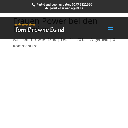
Partyband buchen unter: 0177 3311995
gerrit.obermann@rtl.de
Frauen Power bei den
Brownies
von
Tom Browne Band
|
Feb. 11, 2015
|
Allgemein
|
0
Kommentare