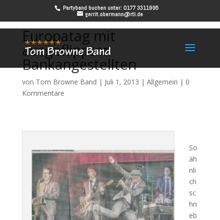
Partyband buchen unter: 0177 3311995
gerrit.obermann@rtl.de
Europatag mit
ausgeflippten
Bankangestellten
von
Tom Browne Band
|
Juli 1, 2013
|
Allgemein
|
0
Kommentare
So
äh
nli
ch
sc
hri
eb