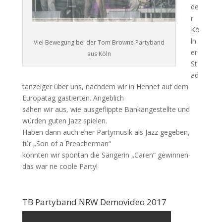
de
r
Kö
ln
Viel Bewegung bei der Tom Browne Partyband
er
aus Köln
St
ad
tanzeiger über uns, nachdem wir in Hennef auf dem
Europatag gastierten. Angeblich
sähen wir aus, wie ausgeflippte Bankangestellte und
würden guten Jazz spielen.
Haben dann auch eher Partymusik als Jazz gegeben,
für „Son of a Preacherman“
konnten wir spontan die Sängerin „Caren“ gewinnen-
das war ne coole Party!
TB Partyband NRW Demovideo 2017