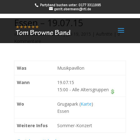
Partyband buchen unter: 0177 3311995
gerrit.obermann@rtl.de
Essen – 19.07.15
von
Tom Browne Band
|
Juli 19, 2015
|
Auftritte
|
0
Kommentare
Was
Musikpavillon
Wann
19.07.15
15:00
-
Alle Altersgruppen
Wo
Grugapark (
Karte
)
Essen
Weitere Infos
Sommer-Konzert