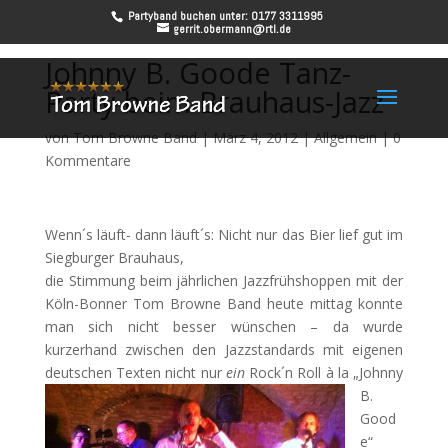
Partyband buchen unter: 0177 3311995
gerrit.obermann@rtl.de
Johnny B. Goode Tanz-
Party beim Brauhaus-Jazz
von
Tom Browne Band
|
März 4, 2012
|
Allgemein
|
0
Kommentare
Wenn´s läuft- dann läuft´s: Nicht nur das Bier lief gut im
Siegburger Brauhaus,
die Stimmung beim jährlichen Jazzfrühshoppen mit der
Köln-Bonner Tom Browne Band heute mittag konnte
man sich nicht besser wünschen – da wurde
kurzerhand zwischen den Jazzstandards mit eigenen
deutschen Texten nicht nur
ein
Rock´n Roll à
la „Johnny
B.
Good
e“