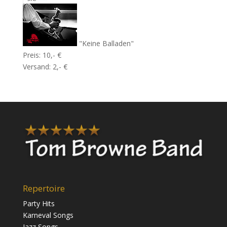
"Keine Balladen"
Preis: 10,- €
Versand: 2,- €
Repertoire
Party Hits
Karneval Songs
Jazz Songs