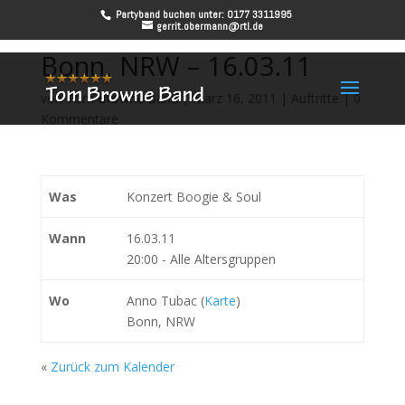
Partyband buchen unter: 0177 3311995
gerrit.obermann@rtl.de
Bonn, NRW – 16.03.11
von
Tom Browne Band
|
März 16, 2011
|
Auftritte
|
0
Kommentare
Was
Konzert Boogie & Soul
Wann
16.03.11
20:00
-
Alle Altersgruppen
Wo
Anno Tubac (
Karte
)
Bonn, NRW
«
Zurück zum Kalender