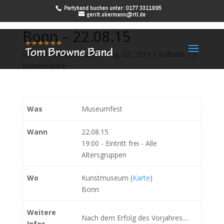
Partyband buchen unter: 0177 3311995
gerrit.obermann@rtl.de
Bonn – 22.08.15
von
Tom Browne Band
|
Aug. 22, 2015
|
Auftritte
|
0
Kommentare
Was
Museumfest
Wann
22.08.15
19:00
-
Eintritt frei
-
Alle
Altersgruppen
Wo
Kunstmuseum (
Karte
)
Bonn
Weitere
Nach dem Erfolg des Vorjahres....
Infos