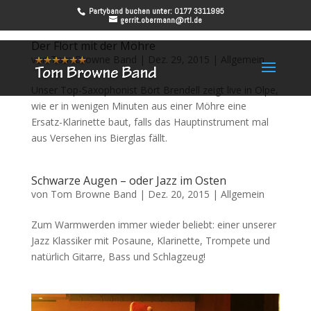
Partyband buchen unter: 0177 3311995
gerrit.obermann@rtl.de
Der Flört mit der Möhre
von
Tom Browne Band
|
Dez. 29, 2015
|
Allgemein
Unser Top-Saxophonist Bört Brendell zeigt live in Olpe,
wie er in wenigen Minuten aus einer Möhre eine
Ersatz-Klarinette baut, falls das Hauptinstrument mal
aus Versehen ins Bierglas fällt.
Schwarze Augen – oder Jazz im Osten
von
Tom Browne Band
|
Dez. 20, 2015
|
Allgemein
Zum Warmwerden immer wieder beliebt: einer unserer
Jazz Klassiker mit Posaune, Klarinette, Trompete und
natürlich Gitarre, Bass und Schlagzeug!