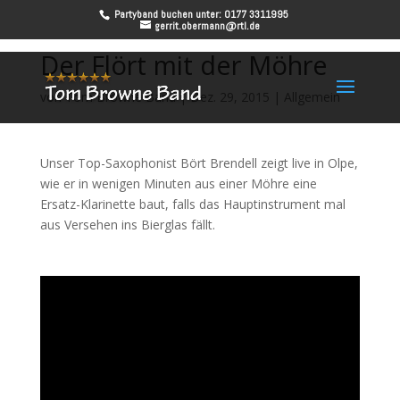
Partyband buchen unter: 0177 3311995
gerrit.obermann@rtl.de
Der Flört mit der Möhre
von
Tom Browne Band
|
Dez. 29, 2015
|
Allgemein
Unser Top-Saxophonist Bört Brendell zeigt live in Olpe,
wie er in wenigen Minuten aus einer Möhre eine
Ersatz-Klarinette baut, falls das Hauptinstrument mal
aus Versehen ins Bierglas fällt.