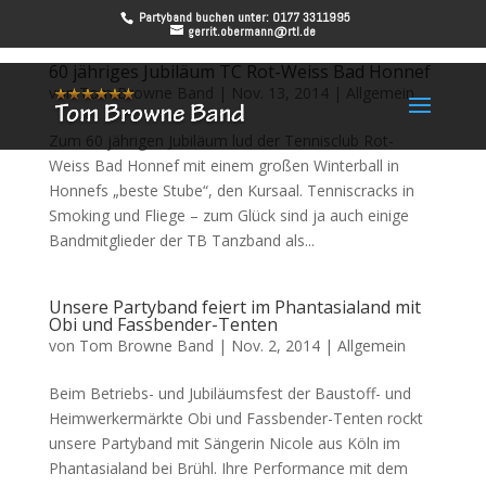
Partyband buchen unter: 0177 3311995
gerrit.obermann@rtl.de
60 jähriges Jubiläum TC Rot-Weiss Bad Honnef
von
Tom Browne Band
|
Nov. 13, 2014
|
Allgemein
Zum 60 jährigen Jubiläum lud der Tennisclub Rot-
Weiss Bad Honnef mit einem großen Winterball in
Honnefs „beste Stube“, den Kursaal. Tenniscracks in
Smoking und Fliege – zum Glück sind ja auch einige
Bandmitglieder der TB Tanzband als...
Unsere Partyband feiert im Phantasialand mit
Obi und Fassbender-Tenten
von
Tom Browne Band
|
Nov. 2, 2014
|
Allgemein
Beim Betriebs- und Jubiläumsfest der Baustoff- und
Heimwerkermärkte Obi und Fassbender-Tenten rockt
unsere Partyband mit Sängerin Nicole aus Köln im
Phantasialand bei Brühl. Ihre Performance mit dem