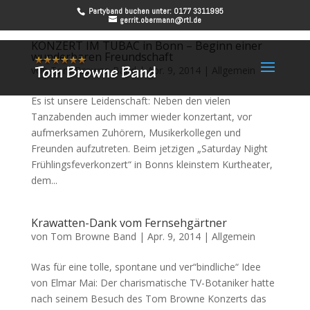
Partyband buchen unter: 0177 3311995
gerrit.obermann@rtl.de
KONZERT IM TUBAC in Bonn – Beginn einer
wunderbaren Freundschaft
von
Tom Browne Band
|
Apr. 9, 2014
|
Allgemein
Es ist unsere Leidenschaft: Neben den vielen
Tanzabenden auch immer wieder konzertant, vor
aufmerksamen Zuhörern, Musikerkollegen und
Freunden aufzutreten. Beim jetzigen „Saturday Night
Frühlingsfeverkonzert“ in Bonns kleinstem Kurtheater,
dem...
Krawatten-Dank vom Fernsehgärtner
von
Tom Browne Band
|
Apr. 9, 2014
|
Allgemein
Was für eine tolle, spontane und ver“bindliche“ Idee
von Elmar Mai: Der charismatische TV-Botaniker hatte
nach seinem Besuch des Tom Browne Konzerts das