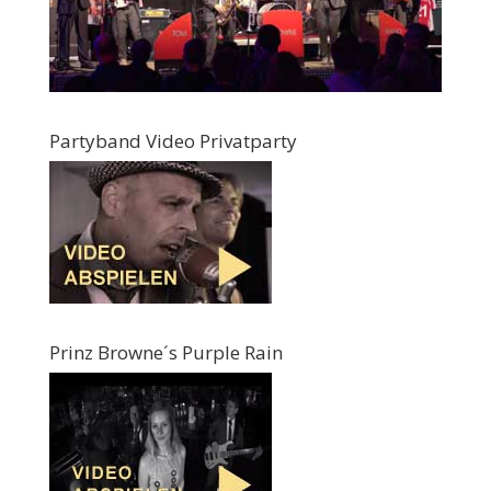
Partyband Video Privatparty
Prinz Browne´s Purple Rain