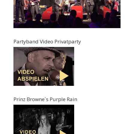
Partyband Video Privatparty
Prinz Browne´s Purple Rain