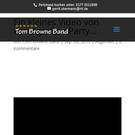
Partyband buchen unter: 0177 3311995
gerrit.obermann@rtl.de
Ein kleines Video von
einer großen Party…
von
Tom Browne Band
|
Sep. 20, 2013
|
Allgemein
|
0
Kommentare