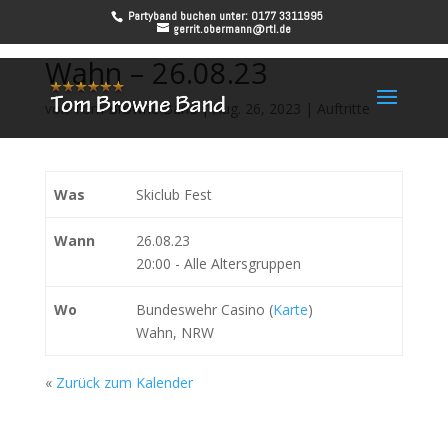
Partyband buchen unter: 0177 3311995
gerrit.obermann@rtl.de
Wahn – 26.08.23
von
Tom Browne Band
|
Aug. 26, 2023
|
Auftritte
Was
Skiclub Fest
Wann
26.08.23
20:00
-
Alle Altersgruppen
Wo
Bundeswehr Casino (
Karte
)
Wahn, NRW
«
Zurück zum Kalender