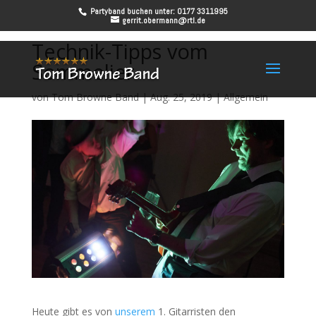
Partyband buchen unter: 0177 3311995
gerrit.obermann@rtl.de
Technik-Tipps vom
Sommelier
von
Tom Browne Band
|
Aug. 25, 2019
|
Allgemein
Heute gibt es von
unserem
1. Gitarristen den