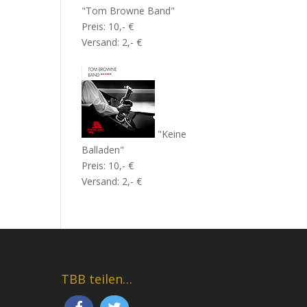
"Tom Browne Band"
Preis: 10,- €
Versand: 2,- €
"Keine
Balladen"
Preis: 10,- €
Versand: 2,- €
TBB teilen…