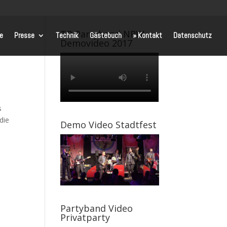
TB Partyband NRW
te
Presse
Technik
Gästebuch
» Kontakt
Datenschutz
Demovideo 2017
s
die
Demo Video Stadtfest
Partyband Video
Privatparty