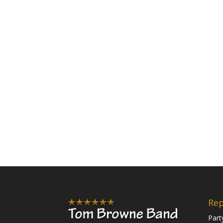
Rep
Part