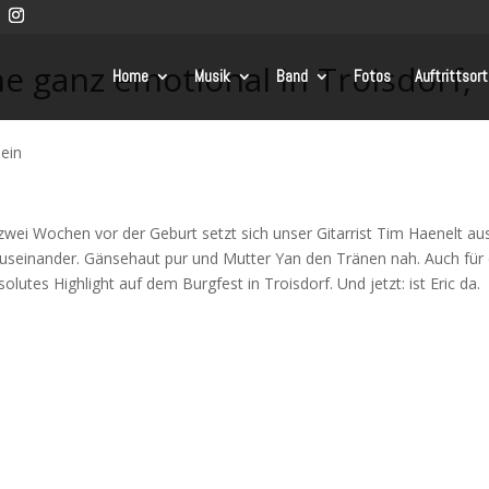
 ganz emotional in Troisdorf,
Home
Musik
Band
Fotos
Auftrittsor
ein
zwei Wochen vor der Geburt setzt sich unser Gitarrist Tim Haenelt au
auseinander. Gänsehaut pur und Mutter Yan den Tränen nah. Auch für 
utes Highlight auf dem Burgfest in Troisdorf. Und jetzt: ist Eric da.