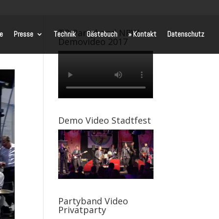
TB Partyband NRW
te
Presse
Technik
Gästebuch
» Kontakt
Datenschutz
Demovideo 2017
Demo Video Stadtfest
Partyband Video
Privatparty