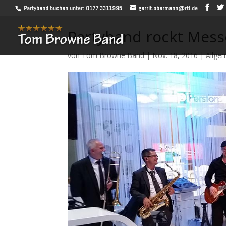
Partyband buchen unter: 0177 3311995
gerrit.obermann@rtl.de
Partyband rockt Mes
von
Tom Browne Band
|
Nov. 18, 2016
|
Allge