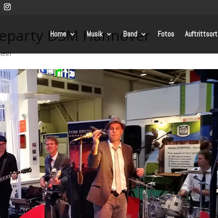
separty DSM Hannover
Home
Musik
Band
Fotos
Auftrittsor
mein