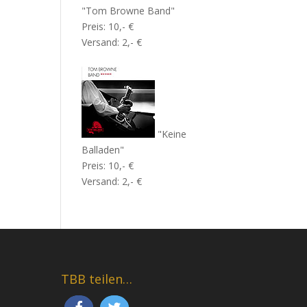
"Tom Browne Band"
Preis: 10,- €
Versand: 2,- €
"Keine
Balladen"
Preis: 10,- €
Versand: 2,- €
TBB teilen…