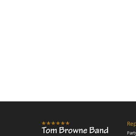
Rep
Part