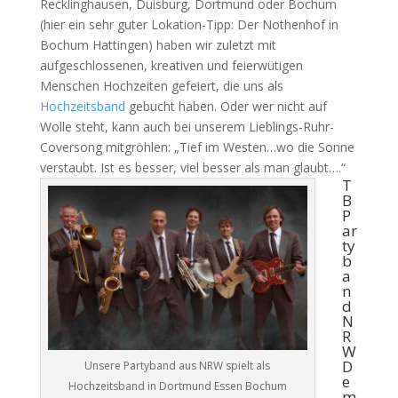
Recklinghausen, Duisburg, Dortmund oder Bochum
(hier ein sehr guter Lokation-Tipp: Der Nothenhof in
Bochum Hattingen) haben wir zuletzt mit
aufgeschlossenen, kreativen und feierwütigen
Menschen Hochzeiten gefeiert, die uns als
Hochzeitsband
gebucht haben. Oder wer nicht auf
Wolle steht, kann auch bei unserem Lieblings-Ruhr-
Coversong mitgröhlen: „Tief im Westen…wo die Sonne
verstaubt. Ist es besser, viel besser als man glaubt….“
T
B
P
ar
ty
b
a
n
d
N
R
W
D
Unsere Partyband aus NRW spielt als
e
Hochzeitsband in Dortmund Essen Bochum
m