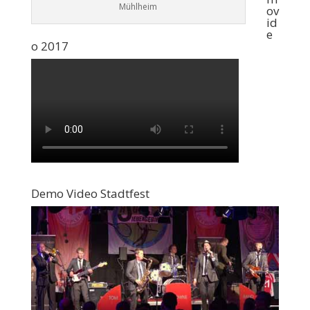
Mühlheim
ov
id
e
o 2017
Demo Video Stadtfest