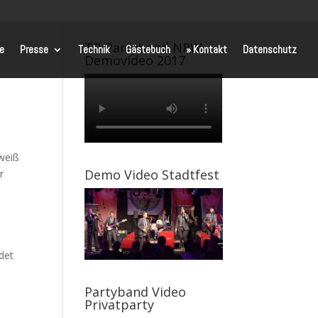
TB Partyband NRW
te
Presse
Technik
Gästebuch
» Kontakt
Datenschutz
Demovideo 2017
 weiß
Demo Video Stadtfest
r
det
Partyband Video
Privatparty