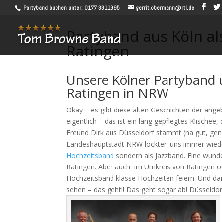
Partyband buchen unter: 0177 3311995
gerrit.obermann@rtl.de
Partyband aus Köln al
Ratingen
Unsere Kölner Partyband 
Ratingen in NRW
Okay – es gibt diese alten Geschichten der ang
eigentlich – das ist ein lang gepflegtes Klischee,
Freund Dirk aus Düsseldorf stammt (na gut, gen
Landeshauptstadt NRW lockten uns immer wieder
Hochzeitsband
sondern als Jazzband. Eine wunde
Ratingen. Aber auch im Umkreis von Ratingen 
Hochzeitsband klasse Hochzeiten feiern. Und da
sehen – das geht!! Das geht sogar ab! Düsseld