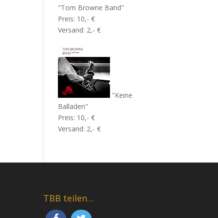
"Tom Browne Band"
Preis: 10,- €
Versand: 2,- €
"Keine
Balladen"
Preis: 10,- €
Versand: 2,- €
TBB teilen…