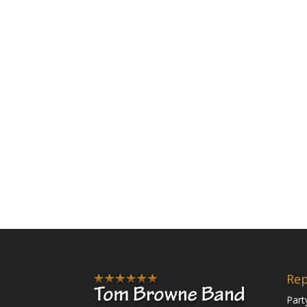
Rep
Part