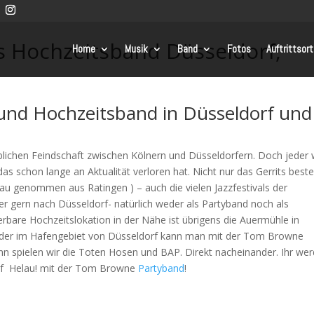
s Hochzeitsband Düsseldorf,
Home
Musik
Band
Fotos
Auftrittsor
und Hochzeitsband in Düsseldorf und
eblichen Feindschaft zwischen Kölnern und Düsseldorfern. Doch jeder
 das schon lange an Aktualität verloren hat. Nicht nur das Gerrits beste
au genommen aus Ratingen ) – auch die vielen Jazzfestivals der
 gern nach Düsseldorf- natürlich weder als Partyband noch als
rbare Hochzeitslokation in der Nähe ist übrigens die Auermühle in
oder im Hafengebiet von Düsseldorf kann man mit der Tom Browne
nn spielen wir die Toten Hosen und BAP. Direkt nacheinander. Ihr wer
orf Helau! mit der Tom Browne
Partyband
!