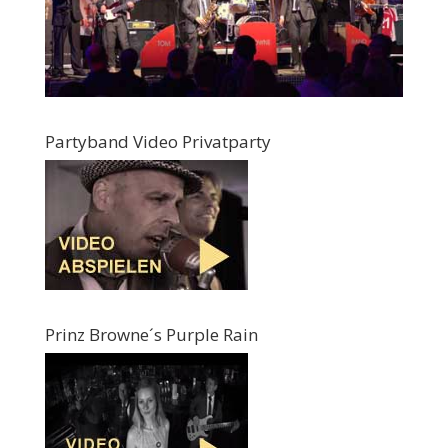
Partyband Video Privatparty
Prinz Browne´s Purple Rain