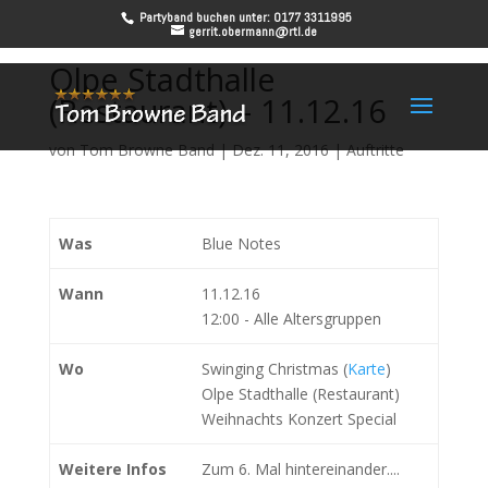
Partyband buchen unter: 0177 3311995
gerrit.obermann@rtl.de
Olpe Stadthalle
(Restaurant) – 11.12.16
von
Tom Browne Band
|
Dez. 11, 2016
|
Auftritte
Was
Blue Notes
Wann
11.12.16
12:00
-
Alle Altersgruppen
Wo
Swinging Christmas (
Karte
)
Olpe Stadthalle (Restaurant)
Weihnachts Konzert Special
Weitere Infos
Zum 6. Mal hintereinander....