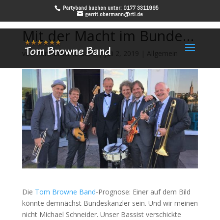
Partyband buchen unter: 0177 3311995
gerrit.obermann@rtl.de
Mit der Macht im Bunde…
von
Tom Browne Band
|
Juli 2, 2019
|
Allgemein
Die
Tom Browne Band
-Prognose: Einer auf dem Bild
könnte demnächst Bundeskanzler sein. Und wir meinen
nicht Michael Schneider. Unser Bassist verschickte