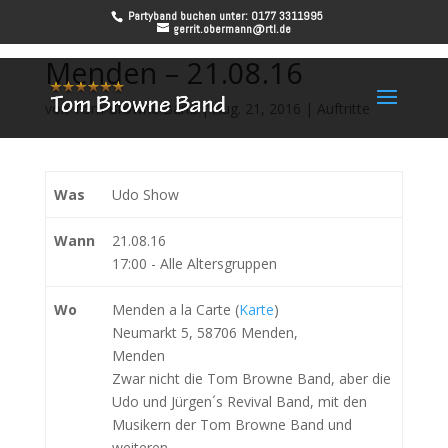
Partyband buchen unter: 0177 3311995
gerrit.obermann@rtl.de
Menden – 21.08.16
von
Tom Browne Band
|
Aug. 21, 2016
|
Auftritte
Was
Udo Show
Wann
21.08.16
17:00
-
Alle Altersgruppen
Wo
Menden a la Carte (
Karte
)
Neumarkt 5, 58706 Menden,
Menden
Zwar nicht die Tom Browne Band, aber die
Udo und Jürgen´s Revival Band, mit den
Musikern der Tom Browne Band und
weiteren.