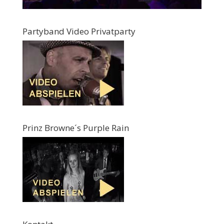
Partyband Video Privatparty
Prinz Browne´s Purple Rain