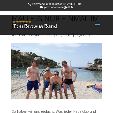
Partyband buchen unter: 0177 3311995
gerrit.obermann@rtl.de
MALLE IS NUR EINMAL IM
JAHR…
von
Tom Browne Band
|
Juli 4, 2018
|
Allgemein
Da haben wir uns gedacht: Was jeder Kegelclub und