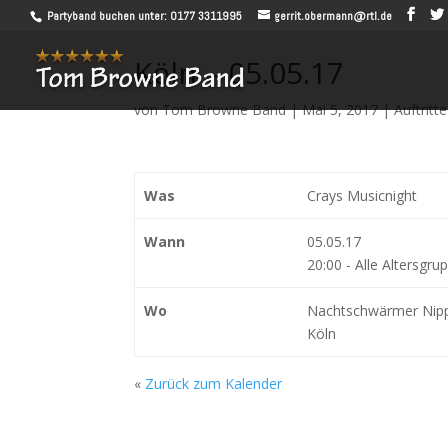
Partyband buchen unter: 0177 3311995
gerrit.obermann@rtl.de
Köln – 05.05.17
von
Tom Browne Band
|
Mai 5, 2017
|
Auftritte
Was
Crays Musicnight
Wann
05.05.17
20:00
-
Alle Altersgru
Wo
Nachtschwärmer Nipp
Köln
«
Zurück zum Kalender