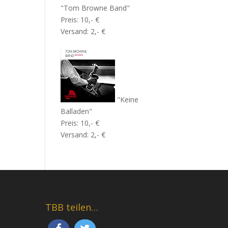
"Tom Browne Band"
Preis: 10,- €
Versand: 2,- €
"Keine
Balladen"
Preis: 10,- €
Versand: 2,- €
TBB teilen…