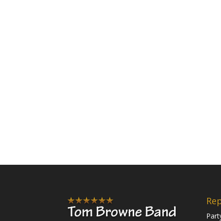
Rep
Part