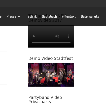
TB Partyband NRW
te
Presse
Technik
Gästebuch
» Kontakt
Datenschutz
Demovideo 2017
Demo Video Stadtfest
Partyband Video
Privatparty