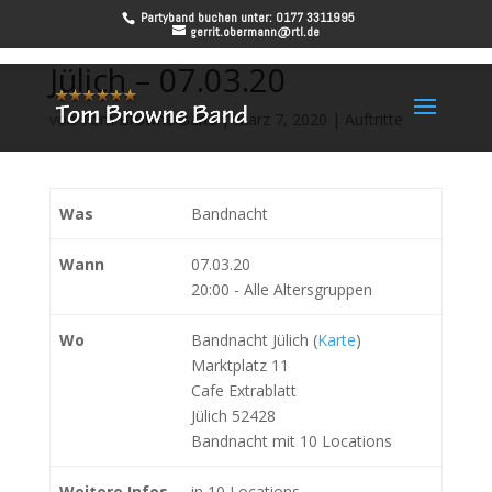
Partyband buchen unter: 0177 3311995
gerrit.obermann@rtl.de
Jülich – 07.03.20
von
Tom Browne Band
|
März 7, 2020
|
Auftritte
Was
Bandnacht
Wann
07.03.20
20:00
-
Alle Altersgruppen
Wo
Bandnacht Jülich (
Karte
)
Marktplatz 11
Cafe Extrablatt
Jülich 52428
Bandnacht mit 10 Locations
Weitere Infos
in 10 Locations