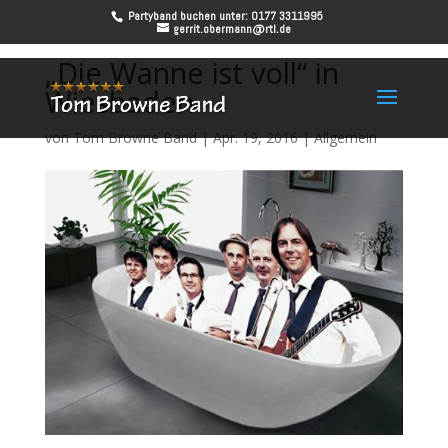
Partyband buchen unter: 0177 3311995
gerrit.obermann@rtl.de
„Die Wanne ist voll“ in
Wiesbaden
von
Tom Browne Band
|
Apr. 19, 2016
|
Allgemein