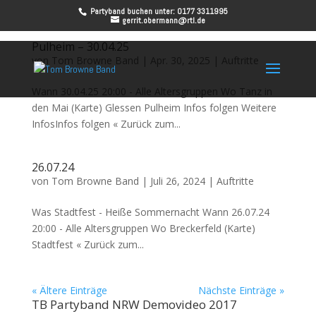
Partyband buchen unter: 0177 3311995
gerrit.obermann@rtl.de
Pulheim – 30.04.25
von
Tom Browne Band
|
Apr. 30, 2025
|
Auftritte
Wann 30.04.25 20:00 - Alle Altersgruppen Wo Tanz in
den Mai (Karte) Glessen Pulheim Infos folgen Weitere
InfosInfos folgen « Zurück zum...
26.07.24
von
Tom Browne Band
|
Juli 26, 2024
|
Auftritte
Was Stadtfest - Heiße Sommernacht Wann 26.07.24
20:00 - Alle Altersgruppen Wo Breckerfeld (Karte)
Stadtfest « Zurück zum...
« Ältere Einträge
Nächste Einträge »
TB Partyband NRW Demovideo 2017