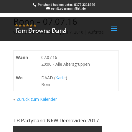
Partyband buchen unter: 0177 3311995
gerrit.obermann@rtl.de
Bonn – 07.07.16
von
Tom Browne Band
|
Juli 7, 2016
|
Auftritte
Wann
07.07.16
20:00
-
Alle Altersgruppen
Wo
DAAD (
Karte
)
Bonn
«
Zurück zum Kalender
TB Partyband NRW Demovideo 2017