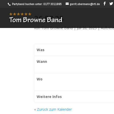
Partyband buchen unter: 0177 3311995
gerrit.obermann@rtl.de
26.07.25
von
Tom Browne Band
|
Juli 26, 2025
|
Auftritt
Was
Wann
Wo
Weitere Infos
«
Zurück zum Kalender