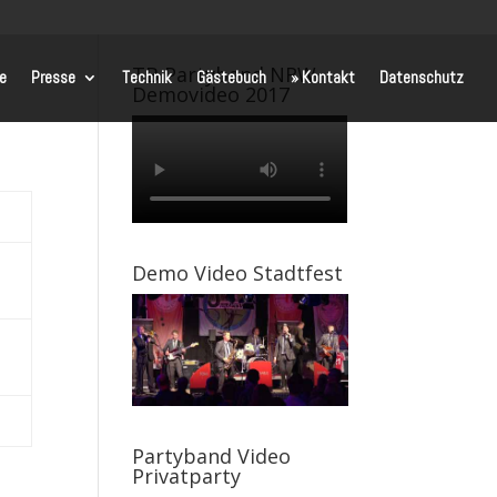
TB Partyband NRW
te
Presse
Technik
Gästebuch
» Kontakt
Datenschutz
Demovideo 2017
Demo Video Stadtfest
Partyband Video
Privatparty