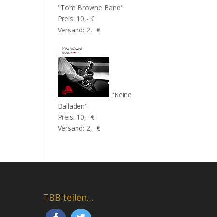
"Tom Browne Band"
Preis: 10,- €
Versand: 2,- €
"Keine
Balladen"
Preis: 10,- €
Versand: 2,- €
TBB teilen…