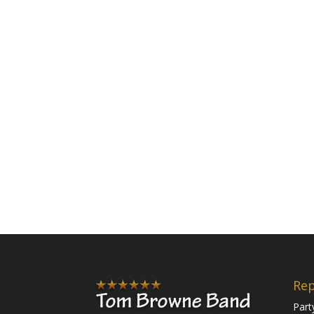
Rep
Part