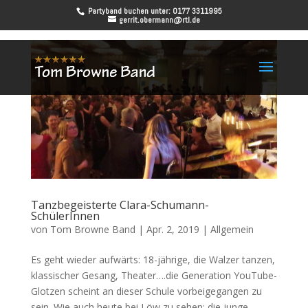
Partyband buchen unter: 0177 3311995
gerrit.obermann@rtl.de
Tanzbegeisterte Clara-Schumann-
SchülerInnen
von
Tom Browne Band
|
Apr. 2, 2019
|
Allgemein
Es geht wieder aufwärts: 18-jährige, die Walzer tanzen,
klassischer Gesang, Theater….die Generation YouTube-
Glotzen scheint an dieser Schule vorbeigegangen zu
sein. Wie auch heute bei Löw zu sehen: die junge