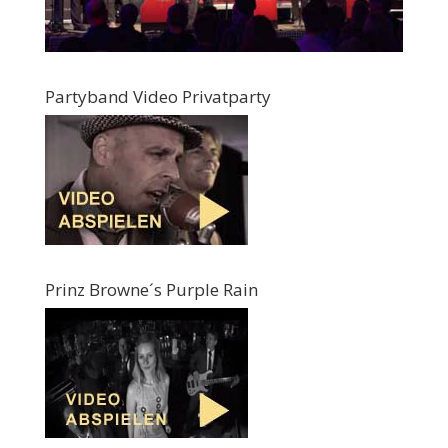
Partyband Video Privatparty
Prinz Browne´s Purple Rain