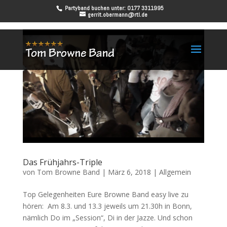
Partyband buchen unter: 0177 3311995
gerrit.obermann@rtl.de
Das Frühjahrs-Triple
von
Tom Browne Band
|
März 6, 2018
|
Allgemein
Top Gelegenheiten Eure Browne Band easy live zu
hören: Am 8.3. und 13.3 jeweils um 21.30h in Bonn,
nämlich Do im „Session“, Di in der Jazze. Und schon