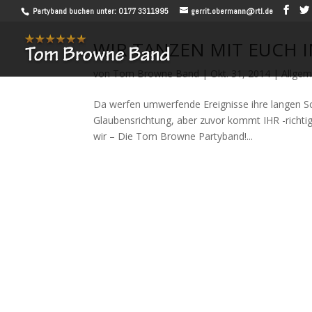
Partyband buchen unter: 0177 3311995
gerrit.obermann@rtl.de
WIR TANZEN MIT EUCH 
von
Tom Browne Band
|
Okt. 31, 2014
|
Allgem
Da werfen umwerfende Ereignisse ihre langen Sc
Glaubensrichtung, aber zuvor kommt IHR -richtig
wir – Die Tom Browne Partyband!...