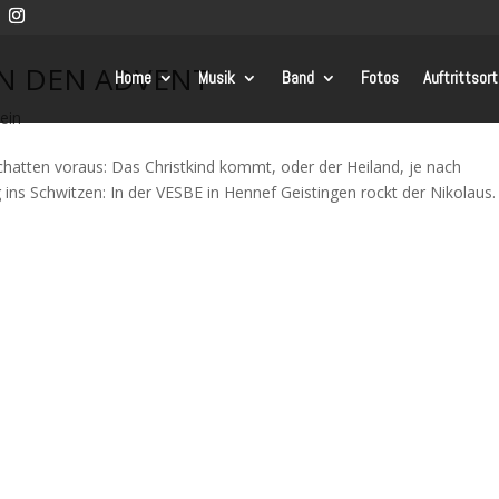
IN DEN ADVENT
Home
Musik
Band
Fotos
Auftrittsor
ein
hatten voraus: Das Christkind kommt, oder der Heiland, je nach
 ins Schwitzen: In der VESBE in Hennef Geistingen rockt der Nikolaus.