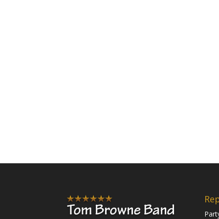
Rep
Part