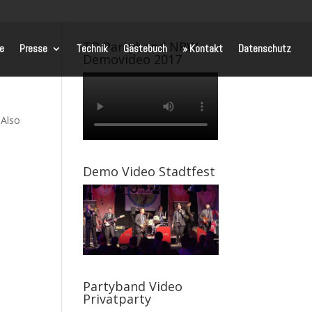
TB Partyband NRW
te
Presse
Technik
Gästebuch
» Kontakt
Datenschutz
Demovideo 2017
 Also
Demo Video Stadtfest
Partyband Video
Privatparty