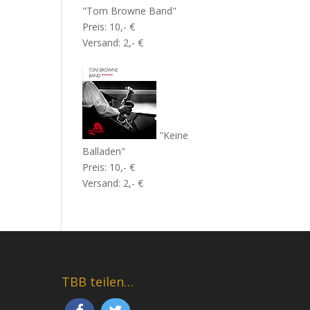
"Tom Browne Band"
Preis: 10,- €
Versand: 2,- €
"Keine
Balladen"
Preis: 10,- €
Versand: 2,- €
TBB teilen…