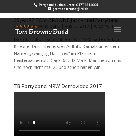
Partyband buchen unter: 0177 3311995
gerrit.obermann@rtl.de
25 JAHRE TOM BROWNE Jazz – und Partyband
von
Tom Browne Band
|
Aug. 8, 2010
|
Allgemein
Das gibt´s doch gar nicht: Am 05.8.1985 hatte die Tom
Browne Band ihren ersten Auftritt. Damals unter dem
Namen „Swinging Hot Fives“ im Pfarrheim
Heisterbacherrott. Gage: 60,- D-Mark. Manche von uns
sind noch nicht mal 25 und schon haben wir...
TB Partyband NRW Demovideo 2017