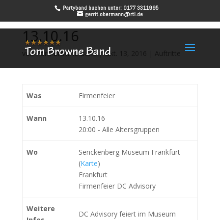
Partyband buchen unter: 0177 3311995
gerrit.obermann@rtl.de
13.10.16
von
Tom Browne Band
|
Okt. 13, 2016
|
Auftritte
Was
Firmenfeier
Wann
13.10.16
20:00
-
Alle Altersgruppen
Wo
Senckenberg Museum Frankfurt
(
Karte
)
Frankfurt
Firmenfeier DC Advisory
Weitere
DC Advisory feiert im Museum
Infos